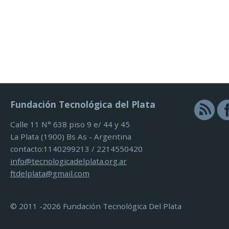
Fundación Tecnológica del Plata
Calle 11 N° 638 piso 9 e/ 44 y 45
La Plata (1900) Bs As - Argentina
contacto:1140299213 / 2214550420
info@tecnologicadelplata.org.ar
ftdelplata@gmail.com
© 2011 -2026 Fundación Tecnológica Del Plata