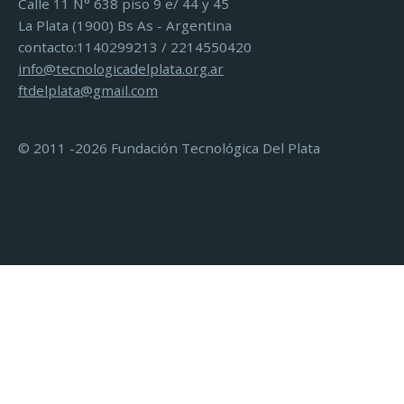
Calle 11 N° 638 piso 9 e/ 44 y 45
La Plata (1900) Bs As - Argentina
contacto:1140299213 / 2214550420
info@tecnologicadelplata.org.ar
ftdelplata@gmail.com
© 2011 -2026 Fundación Tecnológica Del Plata