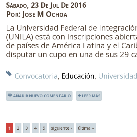
Sábado
,
23
De
Jul
De
2016
Por:
Jose M Ochoa
La Universidad Federal de Integraci
(UNILA) está con inscripciones abier
de países de América Latina y el Car
disputar un cupo en una de sus 29 ca
Convocatoria
Educación
Universida
AÑADIR NUEVO COMENTARIO
LEER MÁS
1
2
3
4
5
siguiente ›
última »