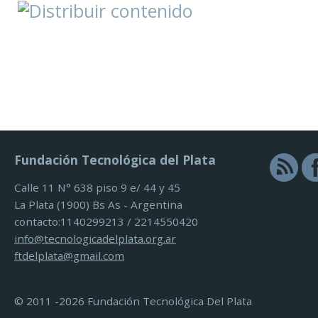
Fundación Tecnológica del Plata
Calle 11 N° 638 piso 9 e/ 44 y 45
La Plata (1900) Bs As - Argentina
contacto:1140299213 / 2214550420
info@tecnologicadelplata.org.ar
ftdelplata@gmail.com
© 2011 -2026 Fundación Tecnológica Del Plata