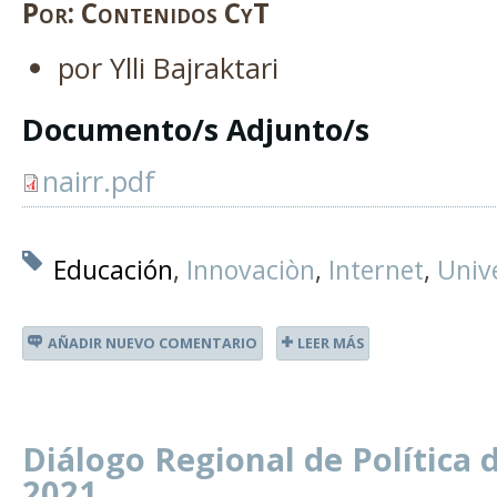
Plata
Por:
Contenidos CyT
por Ylli Bajraktari
Documento/s Adjunto/s
nairr.pdf
Educación
Innovaciòn
Internet
Univ
AÑADIR NUEVO COMENTARIO
LEER MÁS
Diálogo Regional de Política 
2021