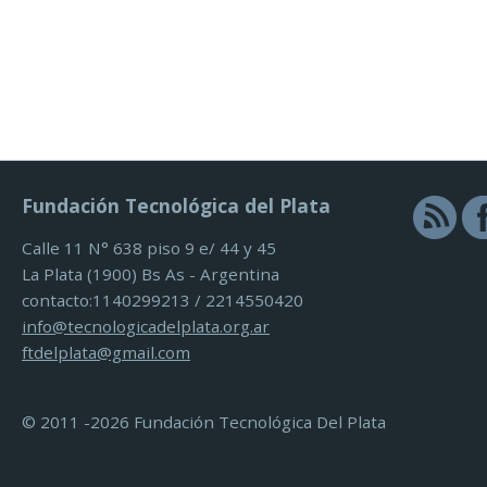
Fundación Tecnológica del Plata
Calle 11 N° 638 piso 9 e/ 44 y 45
La Plata (1900) Bs As - Argentina
contacto:1140299213 / 2214550420
info@tecnologicadelplata.org.ar
ftdelplata@gmail.com
© 2011 -2026 Fundación Tecnológica Del Plata