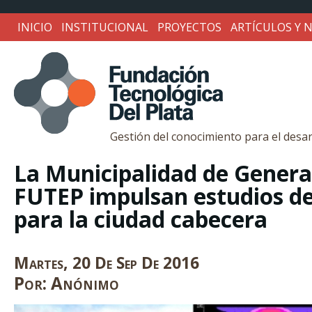
INICIO
INSTITUCIONAL
PROYECTOS
ARTÍCULOS Y N
Gestión del conocimiento para el desar
Fundación
La Municipalidad de General 
FUTEP impulsan estudios de
Tecnológica
para la ciudad cabecera
Del
Martes
,
20
De
Sep
De
2016
Por:
Anónimo