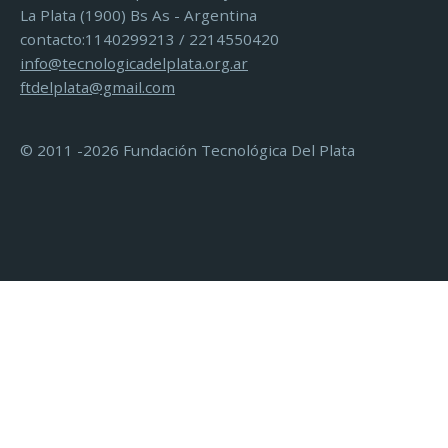
La Plata (1900) Bs As - Argentina
contacto:1140299213 / 2214550420
info@tecnologicadelplata.org.ar
ftdelplata@gmail.com
© 2011 -2026 Fundación Tecnológica Del Plata